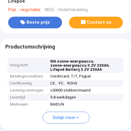
Lifepo4
Prijs：negotiable
MOQ：Onderhandeling
Beste prijs
Contact nu
Productomschrijving
,
M6 zonne-energieaccu
Hoog licht
,
zonne-energieaccu 3.2V 230Ah
Lifepo4 Batterij 3.2V 230Ah
Betalingscondities
Creditcard, T/T, Paypal
Certificering
CE、FC、ROHS
Levering vermogen
≥30000 stukken/maand
Levertijd
5-8 werkdagen
Merknaam
BAIDUN
Bekijk meer