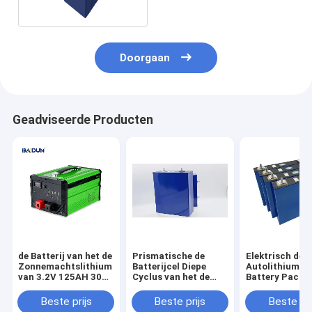
Doorgaan
Geadviseerde Producten
de Batterij van het de
Prismatische de
Elektrisch de
Zonnemachtslithium
Batterijcel Diepe
Autolithium Io
van 3.2V 125AH 3000
Cyclus van het de
Battery Pack 
Keer het Cyclusleven
Zonnemachtslithium
24V 48V van 1
van EV 280k
Lifepo4
Beste prijs
Beste prijs
Beste pri