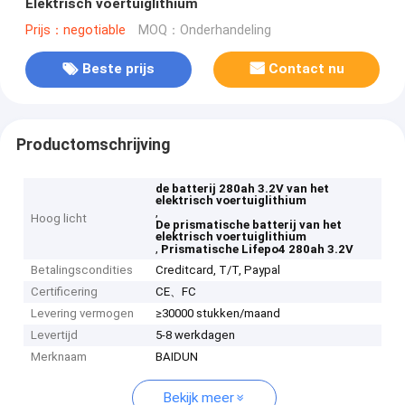
Elektrisch voertuiglithium
Prijs：negotiable
MOQ：Onderhandeling
Beste prijs
Contact nu
Productomschrijving
de batterij 280ah 3.2V van het
elektrisch voertuiglithium
,
Hoog licht
De prismatische batterij van het
elektrisch voertuiglithium
,
Prismatische Lifepo4 280ah 3.2V
Betalingscondities
Creditcard, T/T, Paypal
Certificering
CE、FC
Levering vermogen
≥30000 stukken/maand
Levertijd
5-8 werkdagen
Merknaam
BAIDUN
Bekijk meer