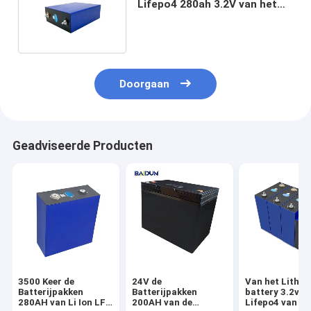
Lifepo4 280ah 3.2V van het
Elektrisch voertuiglithium
Doorgaan
Geadviseerde Producten
3500 Keer de
24V de
Van het Lithi
Batterijpakken
Batterijpakken
battery 3.2v 2
280AH van Li Ion LFP
200AH van de
Lifepo4 van R